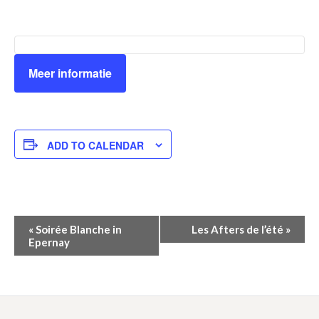
Meer informatie
ADD TO CALENDAR
Event
«
Soirée Blanche in
Les Afters de l’été
»
Epernay
Navigation