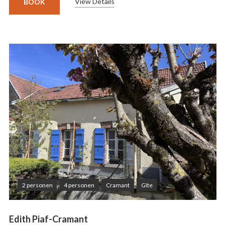
View Details
BOOK
2 personen
4 personen
Cramant
Gîte
Edith Piaf-Cramant