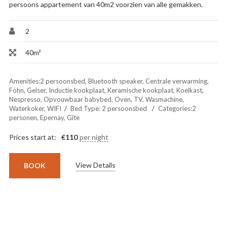
persoons appartement van 40m2 voorzien van alle gemakken.
2
40m²
Amenities:
2 persoonsbed
,
Bluetooth speaker
,
Centrale verwarming
,
Föhn
,
Geiser
,
Inductie kookplaat
,
Keramische kookplaat
,
Koelkast
,
Nespresso
,
Opvouwbaar babybed
,
Oven
,
TV
,
Wasmachine
,
Waterkoker
,
WIFI
Bed Type:
2 persoonsbed
Categories:
2
personen
,
Epernay
,
Gîte
Prices start at:
€
110
per night
View Details
BOOK