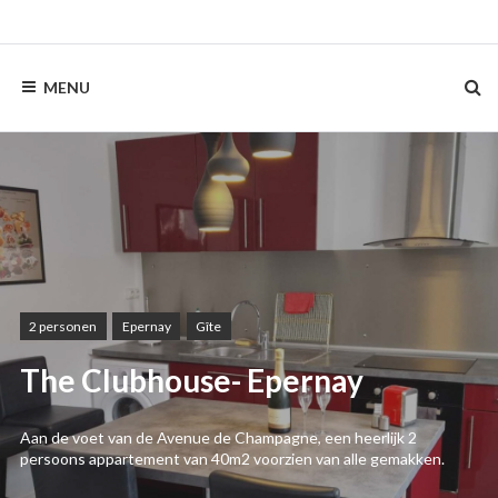
Skip
to
content
MENU
2 personen
Epernay
Gîte
The Clubhouse- Epernay
Aan de voet van de Avenue de Champagne, een heerlijk 2
persoons appartement van 40m2 voorzien van alle gemakken.