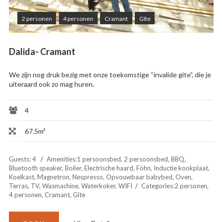
2 personen
4 personen
Cramant
Gîte
Dalida- Cramant
We zijn nog druk bezig met onze toekomstige “invalide gite”, die je
uiteraard ook zo mag huren.
4
67.5m²
Guests:
4
Amenities:
1 persoonsbed
,
2 persoonsbed
,
BBQ
,
Bluetooth speaker
,
Boiler
,
Electrische haard
,
Föhn
,
Inductie kookplaat
,
Koelkast
,
Magnetron
,
Nespresso
,
Opvouwbaar babybed
,
Oven
,
Terras
,
TV
,
Wasmachine
,
Waterkoker
,
WIFI
Categories:
2 personen
,
4 personen
,
Cramant
,
Gîte