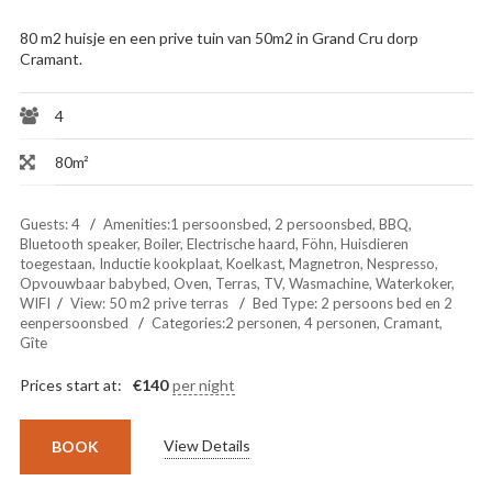
80 m2 huisje en een prive tuin van 50m2 in Grand Cru dorp
Cramant.
4
80m²
Guests:
4
Amenities:
1 persoonsbed
,
2 persoonsbed
,
BBQ
,
Bluetooth speaker
,
Boiler
,
Electrische haard
,
Föhn
,
Huisdieren
toegestaan
,
Inductie kookplaat
,
Koelkast
,
Magnetron
,
Nespresso
,
Opvouwbaar babybed
,
Oven
,
Terras
,
TV
,
Wasmachine
,
Waterkoker
,
WIFI
View:
50 m2 prive terras
Bed Type:
2 persoons bed en 2
eenpersoonsbed
Categories:
2 personen
,
4 personen
,
Cramant
,
Gîte
Prices start at:
€
140
per night
View Details
BOOK