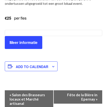
ondertussen uitgegroeid tot een groot lokaal event.
€25
per fles
Meer informatie
ADD TO CALENDAR
Event
«
Salon des Brasseurs
Fête de la Bière in
locaux et Marché
Epernay
»
Navigation
artisanal