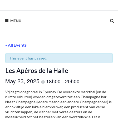
Skip
to
content
MENU
« All Events
This event has passed.
Les Apéros de la Halle
May 23, 2025
18h00
20h00
@
–
Vrijdagmiddagborrel in Epernay. De overdekte markthal (en de
ruimte erbuiten) worden omgetoverd tot een Champagne bar.
Naast Champagne (iedere maand een andere Champagneboer) is
er ook altijd een lokale bierbrouwer, een producent van verse
vruchtensappen, de visboer met verse oesters en de
mogelijkheid tot het bestellen van een worstplankje. Dit is