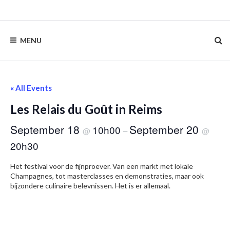
Skip
to
content
MENU
« All Events
Les Relais du Goût in Reims
September 18
September 20
10h00
@
–
@
20h30
Het festival voor de fijnproever. Van een markt met lokale
Champagnes, tot masterclasses en demonstraties, maar ook
bijzondere culinaire belevnissen. Het is er allemaal.