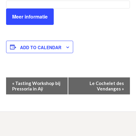
Meer informatie
ADD TO CALENDAR
Event
«
Tasting Workshop bij
Le Cochelet des
Pressoria in Aÿ
Vendanges
»
Navigation