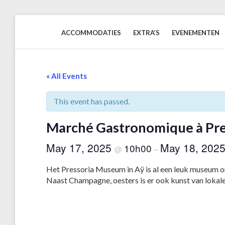
Skip
to
ACCOMMODATIES
EXTRA’S
EVENEMENTEN
content
« All Events
This event has passed.
Marché Gastronomique à Pre
May 17, 2025
May 18, 202
10h00
@
–
Het Pressoria Museum in Aÿ is al een leuk museum 
Naast Champagne, oesters is er ook kunst van lokal