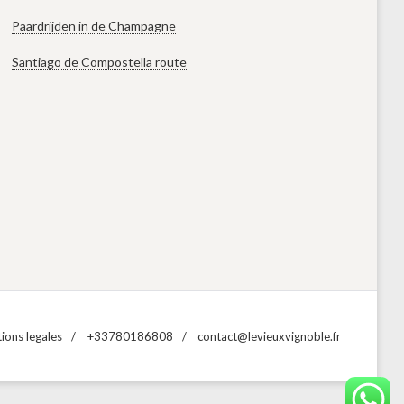
Paardrijden in de Champagne
Santiago de Compostella route
ions legales
+33780186808
contact@levieuxvignoble.fr