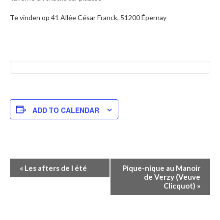
Te vinden op 41 Allée César Franck, 51200 Épernay
ADD TO CALENDAR
Event
«
Les afters de l été
Pique-nique au Manoir
de Verzy (Veuve
Navigation
Clicquot)
»