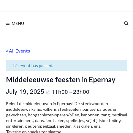
Skip
to
content
MENU
« All Events
This event has passed.
Middeleeuwse feesten in Epernay
July 19, 2025
11h00
23h00
@
–
Beleef de middeleeuwen in Epernay! De steekwoorden
middeleeuws kamp, valkerij, steekspelen, pantserparades en
gevechten, boogschieten/speren/bijlen, kanonnen, zang, muzikaal
entertainment, dans, knutselen, spelletjes, vrijetijdsbesteding,
jongleren, peuterspeelzaal, smeden, glaskralen, enz.
Taverne en snacks ter plaatse