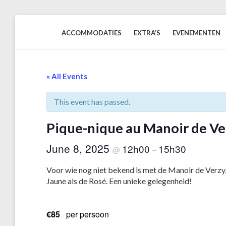
Skip
to
ACCOMMODATIES
EXTRA’S
EVENEMENTEN
content
« All Events
This event has passed.
Pique-nique au Manoir de Ve
June 8, 2025
12h00
15h30
@
–
Voor wie nog niet bekend is met de Manoir de Verzy, d
Jaune als de Rosé. Een unieke gelegenheid!
€85
per persoon