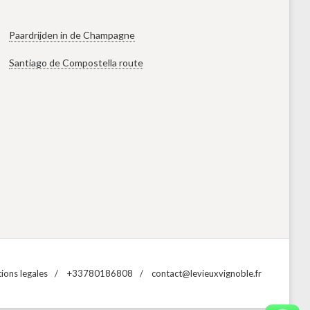
Paardrijden in de Champagne
Santiago de Compostella route
ions legales
+33780186808
contact@levieuxvignoble.fr