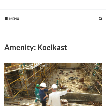
Skip
to
content
MENU
Amenity:
Koelkast