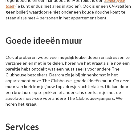
regendouche en een handdouche. Het toilet is een
Sanibroyeur
toilet
(je kunt er dus niet alles in gooien). Ook is er een
CV-ketel
(en
geen boiler) waardoor je niet onder een koude douche komt te
staan als je met 4 personen in het appartement bent.
Goede ideeën muur
Ook al proberen we zo veel mogelijk leuke ideeën en adressen te
verzamelen en met je te delen, horen we het graag als je nog een
pareltje hebt ontdekt wat een must see is voor andere The
Clubhouse bezoekers. Daarom zie je bij binnenkomst in het
appartement onze The Clubhouse- goede ideeën muur. Op deze
muur van kurk kun je jouw top adresjes achterlaten. Dit kan door
een brochure op te prikken of anderszins een kaartje met de
absolute must-see voor andere The Clubhouse-gangers. We
horen het graag.
Services