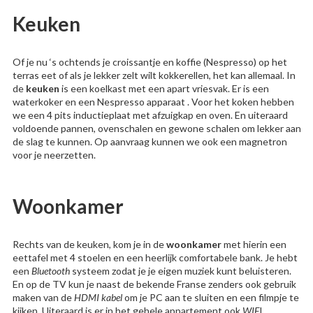
Keuken
Of je nu ‘s ochtends je croissantje en koffie (Nespresso) op het
terras eet of als je lekker zelt wilt kokkerellen, het kan allemaal. In
de
keuken
is een koelkast met een apart vriesvak. Er is een
waterkoker en een Nespresso apparaat . Voor het koken hebben
we een 4 pits inductieplaat met afzuigkap en oven. En uiteraard
voldoende pannen, ovenschalen en gewone schalen om lekker aan
de slag te kunnen. Op aanvraag kunnen we ook een magnetron
voor je neerzetten.
Woonkamer
Rechts van de keuken, kom je in de
woonkamer
met hierin een
eettafel met 4 stoelen en een heerlijk comfortabele bank. Je hebt
een
Bluetooth
systeem zodat je je eigen muziek kunt beluisteren.
En op de TV kun je naast de bekende Franse zenders ook gebruik
maken van de
HDMI kabel
om je PC aan te sluiten en een filmpje te
kijken. Uiteraard is er in het gehele appartement ook
WIF
I.