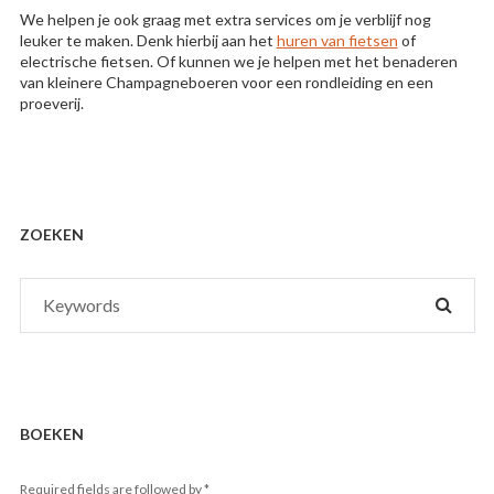
We helpen je ook graag met extra services om je verblijf nog
leuker te maken. Denk hierbij aan het
huren van fietsen
of
electrische fietsen. Of kunnen we je helpen met het benaderen
van kleinere Champagneboeren voor een rondleiding en een
proeverij.
ZOEKEN
Search
SEAR
for:
BOEKEN
Required fields are followed by
*