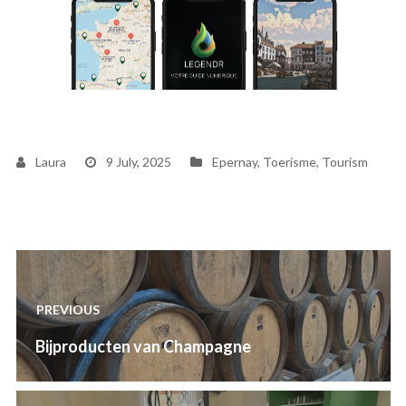
Laura
9 July, 2025
Epernay
,
Toerisme
,
Tourism
Post
navigation
PREVIOUS
Previous
Bijproducten van Champagne
post: