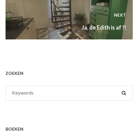
NEXT
Next
Ja, de Edith is af !!
post:
ZOEKEN
Search
SEAR
for:
BOEKEN