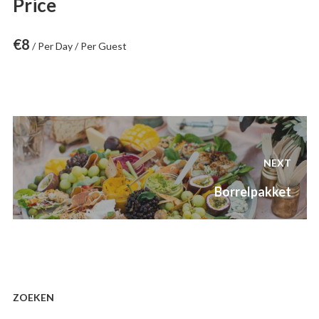
Price
€
8
/ Per Day / Per Guest
Post
navigation
NEXT
Next
Borrelpakket
post:
ZOEKEN