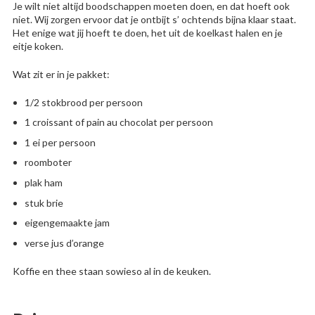
Je wilt niet altijd boodschappen moeten doen, en dat hoeft ook
niet. Wij zorgen ervoor dat je ontbijt s’ ochtends bijna klaar staat.
Het enige wat jij hoeft te doen, het uit de koelkast halen en je
eitje koken.
Wat zit er in je pakket:
1/2 stokbrood per persoon
1 croissant of pain au chocolat per persoon
1 ei per persoon
roomboter
plak ham
stuk brie
eigengemaakte jam
verse jus d’orange
Koffie en thee staan sowieso al in de keuken.