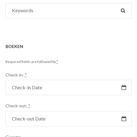
Search
SEAR
for:
BOEKEN
Required fields are followed by
*
Check-in:
*
Check-out:
*
Guests: