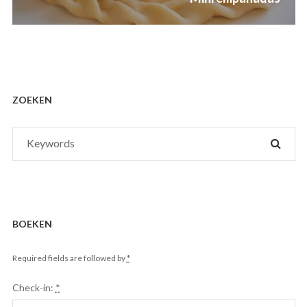
post:
ZOEKEN
Search
SEAR
for:
BOEKEN
Required fields are followed by
*
Check-in:
*