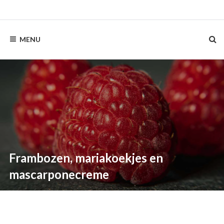
Skip
to
content
MENU
Frambozen, mariakoekjes en
mascarponecreme