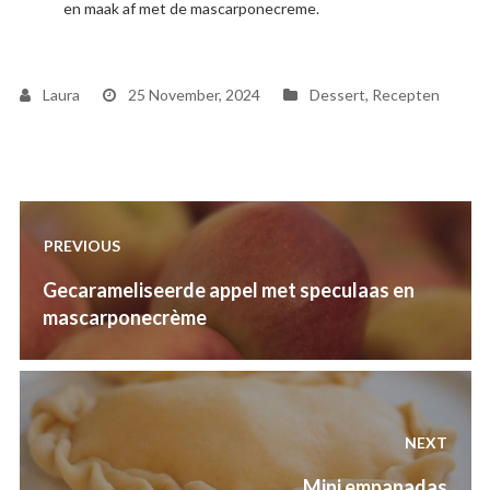
en maak af met de mascarponecreme.
Laura
25 November, 2024
Dessert
,
Recepten
Post
PREVIOUS
navigation
Previous
Gecarameliseerde appel met speculaas en
post:
mascarponecrème
NEXT
Next
Mini empanadas