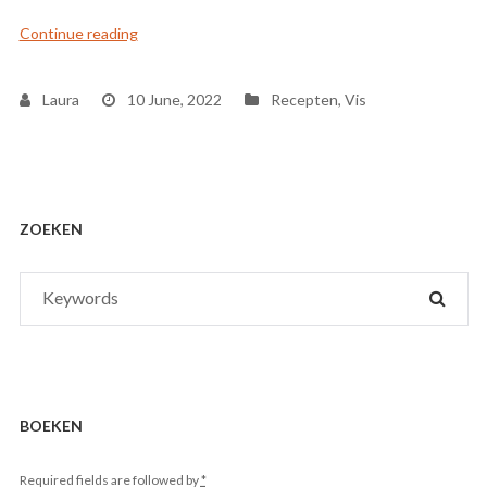
“Haringtartaar met groene appel”
Continue reading
Laura
10 June, 2022
Recepten
,
Vis
ZOEKEN
Search
SEAR
for:
BOEKEN
Required fields are followed by
*